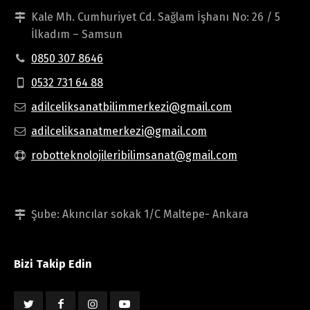
Kale Mh. Cumhuriyet Cd. Sağlam İşhanı No: 26 / 5
İlkadım – Samsun
0850 307 8646
0532 731 64 88
adilceliksanatbilimmerkezi@gmail.com
adilceliksanatmerkezi@gmail.com
robotteknolojileribilimsanat@gmail.com
Şube: Akıncılar sokak 1/C Maltepe- Ankara
Bizi Takip Edin