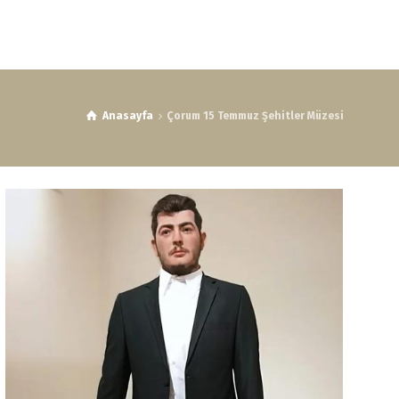
Anasayfa
Çorum 15 Temmuz Şehitler Müzesi