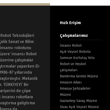
Hızlı Erişim
 Robot Teknolojileri
Çalışmalarımız
Çelik Sanat ve Bilim
İnsansı Robot
 insansı robotunu
Aşık Veysel Robotu
 üzere’ insansı Robot
Samsun Kurtuluş Yolu
 üzerine çalışmalar
Robot ve Heykel
ştırmalar yaparken El-
çalışmaları
 1986-87 yıllarında
Bandırma Gemisi Müzesi
raştırmıştır. Mekanik
Amazon Adası
r. TÜRKİYEYİ’ Bir
Amasya Şehzadeler
riyerini de çöpe
Müzesi
k insansı robotlara
Gaziantep Savaş Müzesi
araştırma geliştirme
Sivas Aşık Veysel Müzesi
 Fransa da