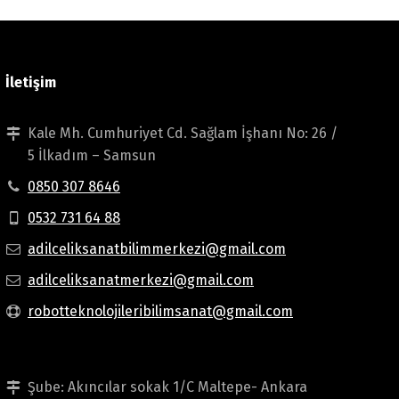
İletişim
Kale Mh. Cumhuriyet Cd. Sağlam İşhanı No: 26 /
5 İlkadım – Samsun
0850 307 8646
0532 731 64 88
adilceliksanatbilimmerkezi@gmail.com
adilceliksanatmerkezi@gmail.com
robotteknolojileribilimsanat@gmail.com
Şube: Akıncılar sokak 1/C Maltepe- Ankara