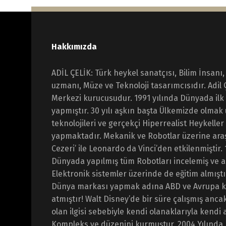
Hakkımızda
ADİL ÇELİK: Türk heykel sanatçısı, Bilim İnsanı,
uzmanı, Müze ve Teknoloji tasarımcısıdır. Adil 
Merkezi kurucusudur. 1991 yılında Dünyada ilk
yapmıştır. 30 yılı aşkın başta Ülkemizde olmak
teknolojileri ve gerçekçi Hiperrealist Heykeller
yapmaktadır. Mekanik ve Robotlar üzerine ara
Cezeri’ ile Leonardo da Vinci’den etkilenmiştir.
Dünyada yapılmış tüm Robotları incelemiş ve a
Elektronik sistemler üzerinde de eğitim almıştı
Dünya markası yapmak adına ABD ve Avrupa ka
atmıştır! Walt Disney’de bir süre çalışmış anca
olan ilgisi sebebiyle kendi olanaklarıyla kendi 
Kompleks ve düzenini kurmuştur. 2004 Yılında